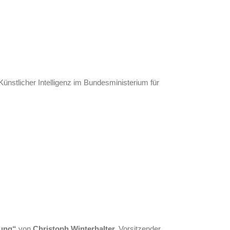
. Künstlicher Intelligenz im Bundesministerium für
erung“
von
Christoph Winterhalter,
Vorsitzender