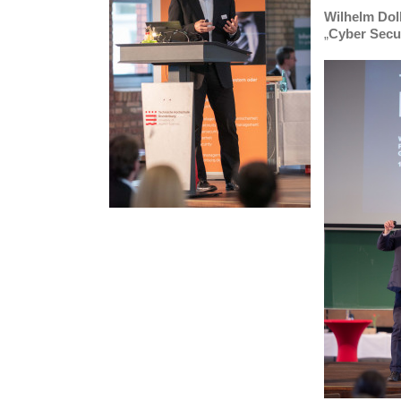
Wilhelm Dol
„
Cyber
Secur