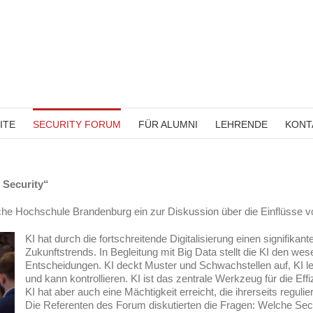
ITE
SECURITY FORUM
FÜR ALUMNI
LEHRENDE
KONT
 Security“
e Hochschule Brandenburg ein zur Diskussion über die Einflüsse von K
KI hat durch die fortschreitende Digitalisierung einen signifikan
Zukunftstrends. In Begleitung mit Big Data stellt die KI den we
Entscheidungen. KI deckt Muster und Schwachstellen auf, KI ler
und kann kontrollieren. KI ist das zentrale Werkzeug für die Ef
KI hat aber auch eine Mächtigkeit erreicht, die ihrerseits regul
Die Referenten des Forum diskutierten die Fragen: Welche S