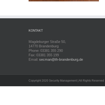
KONTAKT
Magdeburger Straße 50,
14770 Brandenburg
Phone: 03381 355 290
Fax: 03381 355 199
Email:
secman@th-brandenburg.de
Copyright 2020 Security Management | All Rights Reserved