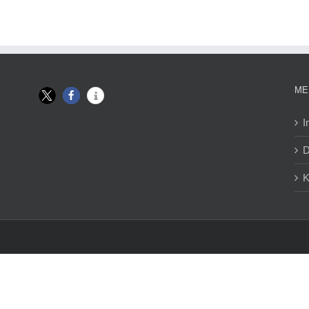
ME
I
D
K